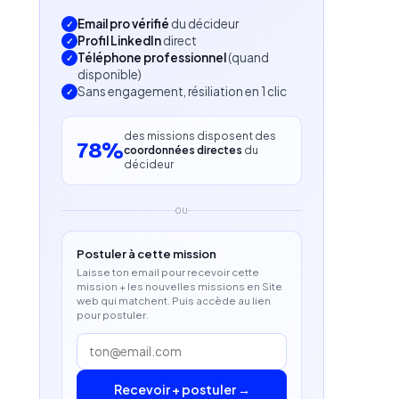
Email pro vérifié
du décideur
Profil LinkedIn
direct
Téléphone professionnel
(quand
disponible)
Sans engagement, résiliation en 1 clic
des missions disposent des
78%
coordonnées directes
du
décideur
OU
Postuler à cette mission
Laisse ton email pour recevoir cette
mission + les nouvelles missions en Site
web qui matchent. Puis accède au lien
pour postuler.
Recevoir + postuler →