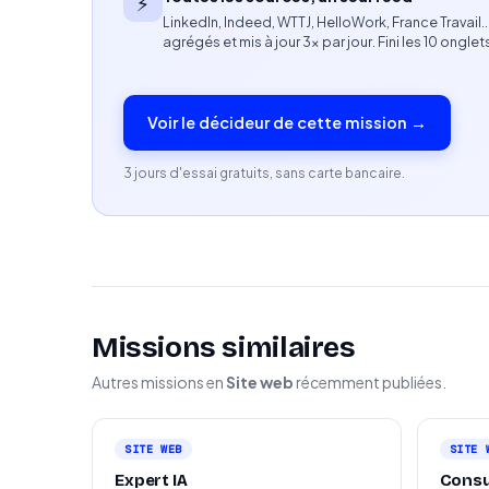
⚡
LinkedIn, Indeed, WTTJ, HelloWork, France Travail
Profil recherché
agrégés et mis à jour 3× par jour. Fini les 10 onglet
Développeur·se freelance expérimenté·e, spé
web ou e-commerce. Expérience dans la con
Voir le décideur de cette mission →
plateformes digitales. Capacité à intervenir s
entreprises. Profil autonome, force de propos
3 jours d'essai gratuits, sans carte bancaire.
accompagner des projets selon son domaine 
Missions similaires
Autres missions en
Site web
récemment publiées.
SITE WEB
SITE 
Expert IA
Consu