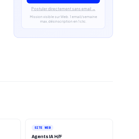
Postuler directement sans email →
Mission visible sur Web. 1 email/semaine
max, désinscription en 1 clic.
SITE WEB
Agents IA H/F