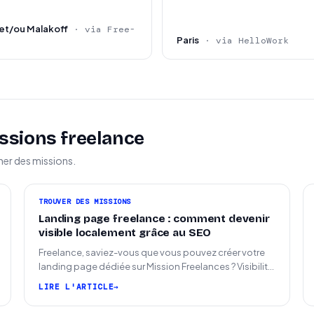
et/ou Malakoff
· via Free-
Paris
· via HelloWork
ssions freelance
ner des missions.
TROUVER DES MISSIONS
Landing page freelance : comment devenir
visible localement grâce au SEO
Freelance, saviez-vous que vous pouvez créer votre
landing page dédiée sur Mission Freelances ? Visibilité
SEO locale sur la carte des freelances
LIRE L'ARTICLE