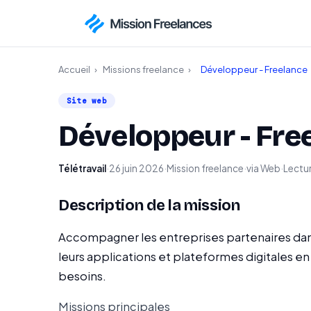
Accueil
›
Missions freelance
›
Développeur - Freelance
Site web
Développeur - Fre
Télétravail
·
26 juin 2026
·
Mission freelance
·
via Web
·
Lectur
Description de la mission
Accompagner les entreprises partenaires dan
leurs applications et plateformes digitales e
besoins.
Missions principales