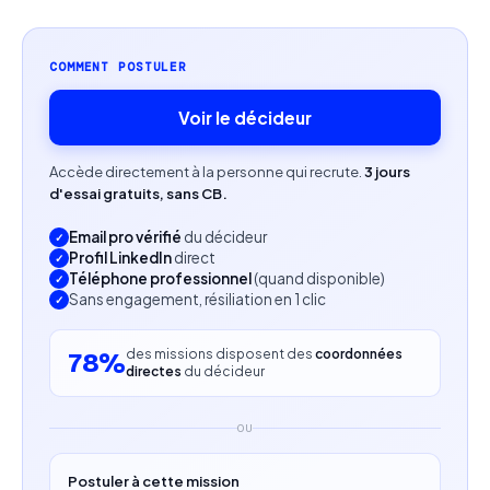
développement ou intégration 3D temps réel.
COMMENT POSTULER
Capacité à collaborer avec des équipes
pluridisciplinaires.
Voir le décideur
Capacité à s'intégrer rapidement à une équipe
Accède directement à la personne qui recrute.
3 jours
existante.
d'essai gratuits, sans CB.
Email pro vérifié
du décideur
Profil LinkedIn
direct
Téléphone professionnel
(quand disponible)
Sans engagement, résiliation en 1 clic
des missions disposent des
coordonnées
78%
directes
du décideur
OU
Postuler à cette mission