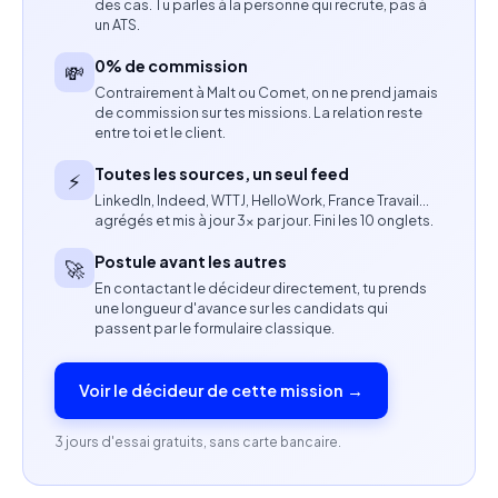
des cas. Tu parles à la personne qui recrute, pas à
Maîtrise de Unity et Blender.
un ATS.
Expérience en développement ou en intégration
0% de commission
💸
3D temps réel.
Contrairement à Malt ou Comet, on ne prend jamais
de commission sur tes missions. La relation reste
entre toi et le client.
Bonne connaissance des workflows 3D.
Toutes les sources, un seul feed
⚡
Connaissance de Git, Perforce ou Plastic SCM.
LinkedIn, Indeed, WTTJ, HelloWork, France Travail…
agrégés et mis à jour 3× par jour. Fini les 10 onglets.
Des notions en Python ou en C# constituent un
Postule avant les autres
🚀
atout.
En contactant le décideur directement, tu prends
une longueur d'avance sur les candidats qui
Une expérience dans le jeu vidéo, la simulation ou
passent par le formulaire classique.
les environnements temps réel est appréciée.
Voir le décideur de cette mission →
Bon niveau d'anglais.
3 jours d'essai gratuits, sans carte bancaire.
Profil recherché
Expérience sur des missions similaires en