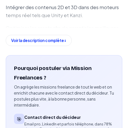
Intégrer des contenus 2D et 3D dans des moteurs
temps réel tels que Unity et Kanzi.
Optimiser les assets afin de garantir les meilleures
performances.
Voir la description complète
Intervenir sur les workflows 3D (High Poly, Low Poly,
Baking, PBR, shaders).
Pourquoi postuler via Mission
Collaborer avec les équipes Design et
Développement pour transformer les maquettes
Freelances ?
en interfaces interactives.
On agrège les missions freelance de tout le web et on
enrichit chacune avec le contact direct du décideur. Tu
Participer à l'amélioration continue de la qualité
postules plus vite, à la bonne personne, sans
intermédiaire.
graphique des applications embarquées.
Contact direct du décideur
Compétences attendues
🎯
Email pro, LinkedIn et parfois téléphone, dans 78%