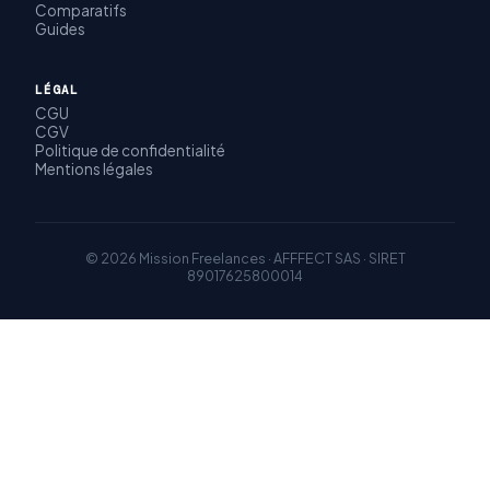
Comparatifs
Guides
LÉGAL
CGU
CGV
Politique de confidentialité
Mentions légales
© 2026 Mission Freelances · AFFFECT SAS · SIRET
89017625800014