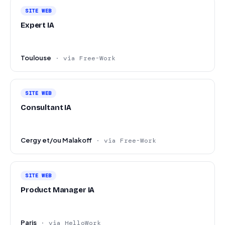
SITE WEB
Expert IA
Toulouse
· via Free-Work
SITE WEB
Consultant IA
Cergy et/ou Malakoff
· via Free-Work
SITE WEB
Product Manager IA
Paris
· via HelloWork