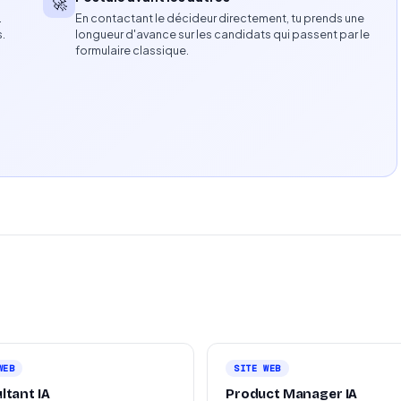
🚀
…
En contactant le décideur directement, tu prends une
s.
longueur d'avance sur les candidats qui passent par le
e et conversion.
formulaire classique.
performance.
en production.
e-commerce.
tes et efficaces.
WEB
SITE WEB
ltant IA
Product Manager IA