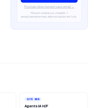
Postuler directement sans email →
Mission visible sur LinkedIn. 1
email/semaine max, désinscription en 1 clic.
SITE WEB
Agents IA H/F