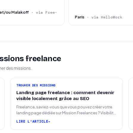
et/ou Malakoff
· via Free-
Paris
· via HelloWork
ssions freelance
ner des missions.
TROUVER DES MISSIONS
Landing page freelance : comment devenir
visible localement grâce au SEO
Freelance, saviez-vous que vous pouvez créer votre
landing page dédiée sur Mission Freelances ? Visibilité
SEO locale sur la carte des freelances
LIRE L'ARTICLE