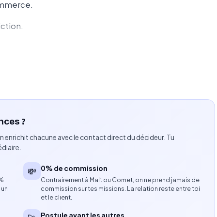
commerce.
iction.
otions et soldes.
site.
nces ?
les futures opérations commerciales.
n enrichit chacune avec le contact direct du décideur. Tu
diaire.
fy en production.
0% de commission
💸
iorations apportées.
8%
Contrairement à Malt ou Comet, on ne prend jamais de
 un
commission sur tes missions. La relation reste entre toi
et le client.
Postule avant les autres