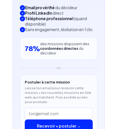
Email pro vérifié
du décideur
Profil LinkedIn
direct
Téléphone professionnel
(quand
disponible)
Sans engagement, résiliation en 1 clic
des missions disposent des
78%
coordonnées directes
du
décideur
OU
Postuler à cette mission
Laisse ton email pour recevoir cette
mission + les nouvelles missions en Site
web qui matchent. Puis accède au lien
pour postuler.
Recevoir + postuler →