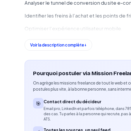
Analyser le tunnel de conversion du site e-
Identifier les freins à l’achat et les points de fr
Optimiser l’expérience utilisateur mobile.
Améliorer la navigation et le parcours client.
Voir la description complète
Créer ou structurer un espace dédié aux prom
Renforcer les éléments de réassurance sur le 
Pourquoi postuler via Mission Freela
Mettre en place des blocs réutilisables pour 
On agrège les missions freelance de tout le web et o
postules plus vite, à la bonne personne, sans intermé
Intervenir directement sur la boutique Shopi
Contact direct du décideur
🎯
Documenter les actions réalisées et les amél
Email pro, LinkedIn et parfois téléphone, dans 7
des cas. Tu parles à la personne qui recrute, pas à
Compétences attendues
ATS.
Toutes les sources, un seul feed