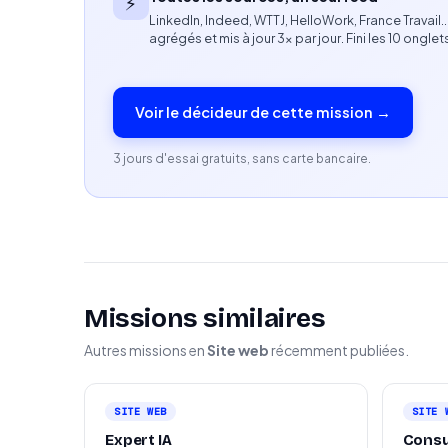
⚡
Expertise Shopify.
LinkedIn, Indeed, WTTJ, HelloWork, France Travail
agrégés et mis à jour 3× par jour. Fini les 10 onglet
Bonne compréhension des enjeux e-commerc
Capacité à analyser un parcours utilisateur.
Voir le décideur de cette mission →
Compétences en optimisation UX orientée 
3 jours d'essai gratuits, sans carte bancaire.
Capacité à intervenir rapidement sur un site 
Profil recherché
Expert Shopify orienté résultats.
Expérience en optimisation de conversion 
Missions similaires
Autres missions en
Site web
récemment publiées.
Autonomie et rigueur dans l’exécution.
Capacité à proposer des améliorations concrè
SITE WEB
SITE 
Expert IA
Consu