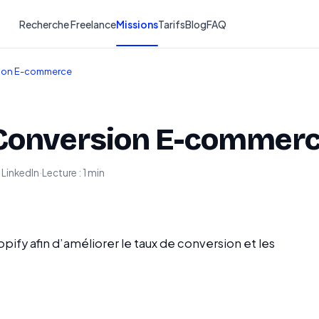
Recherche Freelance
Missions
Tarifs
Blog
FAQ
sion E-commerce
 Conversion E-commer
a LinkedIn
·
Lecture : 1 min
fy afin d’améliorer le taux de conversion et les