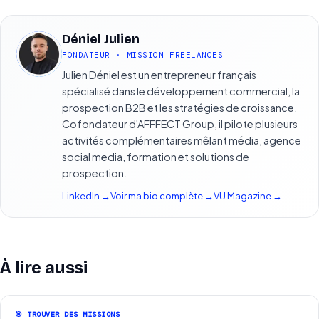
Déniel Julien
DJ
FONDATEUR · MISSION FREELANCES
Julien Déniel est un entrepreneur français
spécialisé dans le développement commercial, la
prospection B2B et les stratégies de croissance.
Cofondateur d'AFFFECT Group, il pilote plusieurs
activités complémentaires mêlant média, agence
social media, formation et solutions de
prospection.
LinkedIn →
Voir ma bio complète →
VU Magazine →
À lire aussi
🎯 TROUVER DES MISSIONS