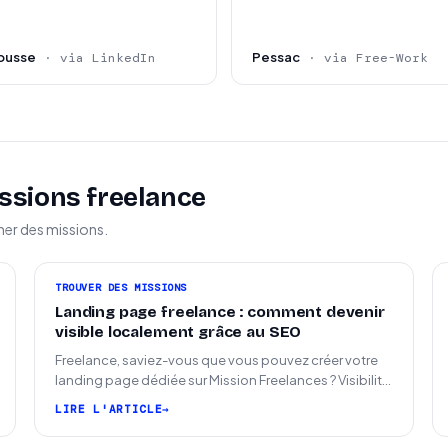
ousse
Pessac
· via LinkedIn
· via Free-Work
ssions freelance
ner des missions.
TROUVER DES MISSIONS
Landing page freelance : comment devenir
visible localement grâce au SEO
Freelance, saviez-vous que vous pouvez créer votre
landing page dédiée sur Mission Freelances ? Visibilité
SEO locale sur la carte des freelances
LIRE L'ARTICLE