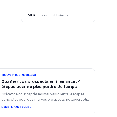
Paris
· via HelloWork
TROUVER DES MISSIONS
Qualifier vos prospects en freelance : 4
étapes pour ne plus perdre de temps
Arrêtez de courir après les mauvais clients. 4 étapes
concrètes pour qualifier vos prospects, nettoyer votre
pipeline et signer plus de missions.
LIRE L'ARTICLE