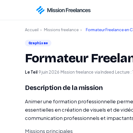
Accueil
›
Missions freelance
›
Formateur Freelance en Cr
Graphisme
Formateur Freelan
Le Teil
·
9 juin 2026
·
Mission freelance
·
via Indeed
·
Lecture : 
Description de la mission
Animer une formation professionnelle permet
essentielles en création de visuels et de vid
communication professionnels et impactants
Missions principales