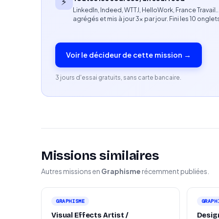
⚡
LinkedIn, Indeed, WTTJ, HelloWork, France Travail
agrégés et mis à jour 3× par jour. Fini les 10 onglet
Expérience en production de contenus visuels
Connaissance des outils de création graphiq
Voir le décideur de cette mission →
Capacité à transmettre des compétences d
3 jours d'essai gratuits, sans carte bancaire.
Maîtrise des principes de communication visuel
Bonne connaissance des formats digitaux et r
Profil recherché
Formateur disposant d’au moins 1 an d’expér
Missions similaires
Pédagogie, clarté et capacité à accompagner 
Autres missions en
Graphisme
récemment publiées.
Maîtrise des outils de création visuelle et vidé
GRAPHISME
GRAPH
Capacité à adapter le contenu de formation a
Visual Effects Artist /
Desig