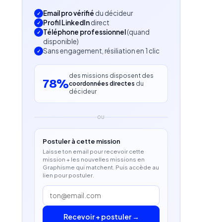
Email pro vérifié
du décideur
Profil LinkedIn
direct
Téléphone professionnel
(quand
disponible)
Sans engagement, résiliation en 1 clic
des missions disposent des
78%
coordonnées directes
du
décideur
OU
Postuler à cette mission
Laisse ton email pour recevoir cette
mission + les nouvelles missions en
Graphisme qui matchent. Puis accède au
lien pour postuler.
Recevoir + postuler →