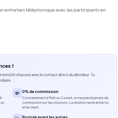
 un entretien téléphonique avec les participants en
du design graphique et de la création visuelle.
 de visuels professionnels adaptés aux différents
r produire des contenus visuels et audiovisuels.
nces ?
age vidéo de présentation.
n enrichit chacune avec le contact direct du décideur. Tu
diaire.
la finalisation de vidéos de communication.
0% de commission
💸
consolider les acquis.
8%
Contrairement à Malt ou Comet, on ne prend jamais de
 un
commission sur tes missions. La relation reste entre toi
et le client.
éation visuelle.
Postule avant les autres