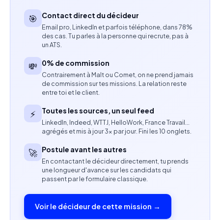
marketing, structuration de documents et bonnes
Contact direct du décideur
🎯
pratiques.
Email pro, LinkedIn et parfois téléphone, dans 78%
des cas. Tu parles à la personne qui recrute, pas à
Fournir des retours écrits et oraux sur les contenus
un ATS.
marketing dans un contexte de formation IA.
0% de commission
💸
Contrairement à Malt ou Comet, on ne prend jamais
Compétences attendues
de commission sur tes missions. La relation reste
entre toi et le client.
Excellente maîtrise du français à l’écrit et à l’oral.
Toutes les sources, un seul feed
⚡
Expérience en marketing avec production ou
LinkedIn, Indeed, WTTJ, HelloWork, France Travail…
agrégés et mis à jour 3× par jour. Fini les 10 onglets.
gestion de documents marketing.
Postule avant les autres
🚀
Maîtrise de Microsoft Word, Excel et PowerPoint.
En contactant le décideur directement, tu prends
une longueur d'avance sur les candidats qui
Expérience dans la création et l’édition de
passent par le formulaire classique.
supports marketing variés.
Voir le décideur de cette mission →
Formation Bac+ ou équivalent en marketing,