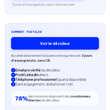
communication, business ou domaine similaire.
3 jours d'essai gratuits, sans carte bancaire.
Profil recherché
Professionnel(le) du marketing à l’aise dans la
COMMENT POSTULER
production et l’optimisation de documents
structurés.
Voir le décideur
Capacité à travailler sur des contenus bilingues
Accède directement à la personne qui recrute.
3 jours
(français/anglais).
d'essai gratuits, sans CB.
Rigueur, sens du détail et bonne compréhension
Email pro vérifié
du décideur
des standards de communication marketing.
Profil LinkedIn
direct
Téléphone professionnel
(quand disponible)
Sans engagement, résiliation en 1 clic
des missions disposent des
coordonnées
78%
directes
du décideur