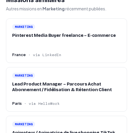
Missions similaires
Autres missions en
Marketing
récemment publiées.
MARKETING
Pinterest Media Buyer freelance – E-commerce
France
· via LinkedIn
MARKETING
Lead Product Manager – Parcours Achat
Abonnement / Fidélisation & Rétention Client
Paris
· via HelloWork
MARKETING
Animateur / Animatrice de live shopping TikTok