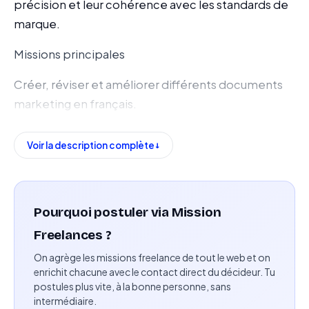
précision et leur cohérence avec les standards de
marque.
Missions principales
Créer, réviser et améliorer différents documents
marketing en français.
Développer et structurer des présentations et
Voir la description complète
tableaux via Microsoft PowerPoint et Excel.
Garantir la qualité, la clarté et la cohérence des
contenus en français et en anglais.
Pourquoi postuler via Mission
Collaborer avec les équipes pour identifier les
Freelances ?
besoins en supports marketing et collecter les
On agrège les missions freelance de tout le web et on
informations nécessaires.
enrichit chacune avec le contact direct du décideur. Tu
postules plus vite, à la bonne personne, sans
intermédiaire.
Apporter une expertise en terminologie