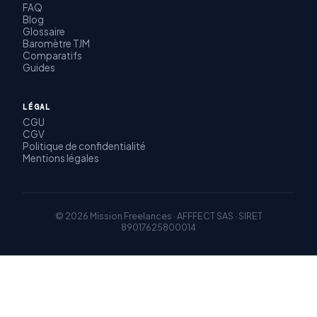
FAQ
Blog
Glossaire
Baromètre TJM
Comparatifs
Guides
LÉGAL
CGU
CGV
Politique de confidentialité
Mentions légales
© 2026 Mission Freelances · AFFFECT SAS · SIRET
89017625800014