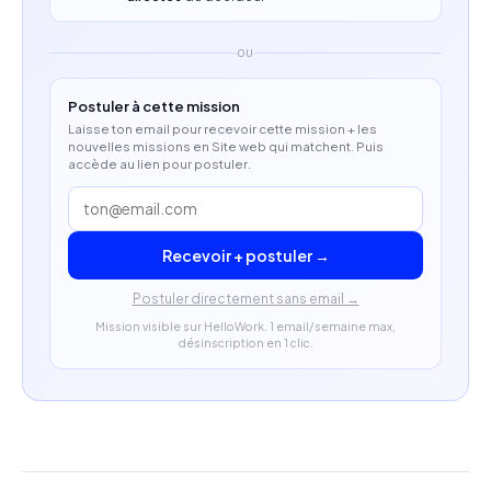
technique international.
Anglais professionnel indispensable.
OU
Profil recherché
Postuler à cette mission
Laisse ton email pour recevoir cette mission + les
nouvelles missions en Site web qui matchent. Puis
7 à 10 ans d'expérience minimum en Product
accède au lien pour postuler.
Management.
Expérience sur des projets e-commerce à forte
Recevoir + postuler →
composante paiement.
Postuler directement sans email →
Capacité à travailler avec des équipes
Mission visible sur HelloWork. 1 email/semaine max,
internationales et à piloter des produits à fort
désinscription en 1 clic.
impact business.