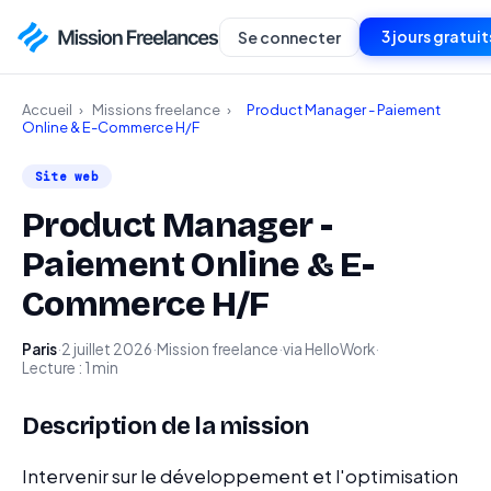
3 jours gratuit
Se connecter
Accueil
›
Missions freelance
›
Product Manager - Paiement
Online & E-Commerce H/F
Site web
Product Manager -
Paiement Online & E-
Commerce H/F
Paris
·
2 juillet 2026
·
Mission freelance
·
via HelloWork
·
Lecture : 1 min
Description de la mission
Intervenir sur le développement et l'optimisation