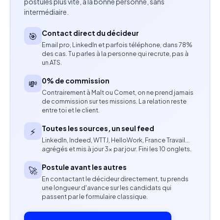
postules plus vite, à la bonne personne, sans
autorisation, d'authentification, de fraude et
intermédiaire.
d'optimisation des taux d'acceptation.
Contact direct du décideur
🎯
Contribuer à la mise en place de solutions de
Email pro, LinkedIn et parfois téléphone, dans 78%
paiement robustes et évolutives.
des cas. Tu parles à la personne qui recrute, pas à
un ATS.
Collaborer avec les équipes techniques
0% de commission
💸
internationales.
Contrairement à Malt ou Comet, on ne prend jamais
de commission sur tes missions. La relation reste
Rédiger les spécifications fonctionnelles et piloter
entre toi et le client.
le delivery produit.
Toutes les sources, un seul feed
⚡
LinkedIn, Indeed, WTTJ, HelloWork, France Travail…
Suivre les indicateurs de performance et proposer
agrégés et mis à jour 3× par jour. Fini les 10 onglets.
des actions d'amélioration continue.
Postule avant les autres
🚀
En contactant le décideur directement, tu prends
Assurer une veille sur les innovations liées au
une longueur d'avance sur les candidats qui
paiement en ligne.
passent par le formulaire classique.
Compétences attendues