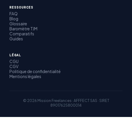
RESSOURCES
FAQ
Blog
Glossaire
Baromètre TJM
Comparatifs
Guides
LÉGAL
CGU
CGV
Politique de confidentialité
Mentions légales
© 2026 Mission Freelances · AFFFECT SAS · SIRET
89017625800014