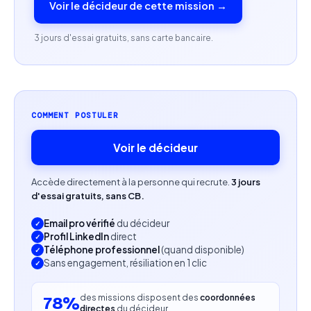
Voir le décideur de cette mission →
Expérience confirmée en Product Management.
3 jours d'essai gratuits, sans carte bancaire.
Expertise des produits e-commerce intégrant des
solutions de paiement en ligne.
Maîtrise des mécanismes de paiement
COMMENT POSTULER
(authentification, pré-autorisation, capture,
double autorisation, fraude et parcours
Voir le décideur
d'acceptation).
Accède directement à la personne qui recrute.
3 jours
Expérience dans des environnements PSP,
d'essai gratuits, sans CB.
FinTech ou acteurs du paiement.
Email pro vérifié
du décideur
Profil LinkedIn
direct
Connaissance de solutions telles que Stripe,
Téléphone professionnel
(quand disponible)
Sans engagement, résiliation en 1 clic
Adyen ou équivalent.
Capacité à évoluer dans un environnement
des missions disposent des
coordonnées
78%
directes
du décideur