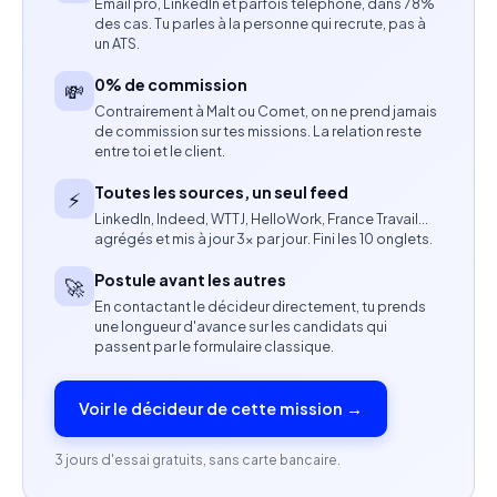
Email pro, LinkedIn et parfois téléphone, dans 78%
Owners.
des cas. Tu parles à la personne qui recrute, pas à
un ATS.
Gérer les changements et les livraisons des
0% de commission
💸
évolutions produit.
Contrairement à Malt ou Comet, on ne prend jamais
de commission sur tes missions. La relation reste
Compétences attendues
entre toi et le client.
Expérience en Product Owner, Proxy Product
Toutes les sources, un seul feed
⚡
Owner ou Scrum Master.
LinkedIn, Indeed, WTTJ, HelloWork, France Travail…
agrégés et mis à jour 3× par jour. Fini les 10 onglets.
Bonne maîtrise du cadre Scrum et des pratiques
Postule avant les autres
🚀
agiles.
En contactant le décideur directement, tu prends
une longueur d'avance sur les candidats qui
Expérience en environnement digital B2C et
passent par le formulaire classique.
système d’information complexe.
Voir le décideur de cette mission →
Capacité à travailler en équipe dans des
organisations agiles (squads).
3 jours d'essai gratuits, sans carte bancaire.