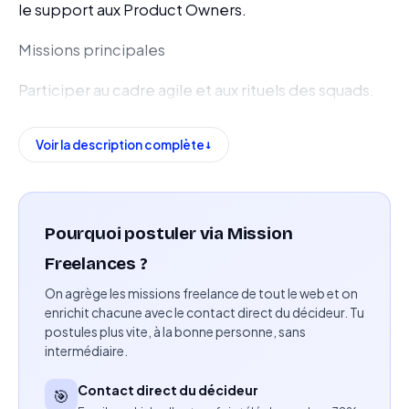
le support aux Product Owners.
Missions principales
Participer au cadre agile et aux rituels des squads.
Collecter et consolider les besoins exprimés par
Voir la description complète
les différentes directions dans les backlogs.
Gérer et prioriser les backlogs du périmètre
produit.
Pourquoi postuler via Mission
Accompagner les Product Owners dans la
Freelances ?
priorisation par la valeur.
On agrège les missions freelance de tout le web et on
enrichit chacune avec le contact direct du décideur. Tu
Assurer la communication entre les équipes
postules plus vite, à la bonne personne, sans
intermédiaire.
métiers et techniques.
Contact direct du décideur
Apporter un support opérationnel aux Product
🎯