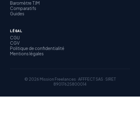
Baromètre TJM
Comparatifs
Guides
LÉGAL
CGU
CGV
Politique de confidentialité
Mentions légales
© 2026 Mission Freelances · AFFFECT SAS · SIRET
89017625800014