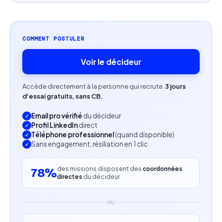
Excellentes compétences en communication et
coordination.
COMMENT POSTULER
Capacité d’analyse et de priorisation.
Voir le décideur
Profil recherché
Minimum 3 ans d’expérience sur un rôle similaire.
Accède directement à la personne qui recrute.
3 jours
d'essai gratuits, sans CB.
Autonomie, engagement et dynamisme.
Email pro vérifié
du décideur
Profil LinkedIn
direct
Aisance relationnelle et capacité à interagir avec
Téléphone professionnel
(quand disponible)
des interlocuteurs métiers et techniques.
Sans engagement, résiliation en 1 clic
Bonne compréhension des environnements
des missions disposent des
coordonnées
78%
digitaux complexes.
directes
du décideur
OU