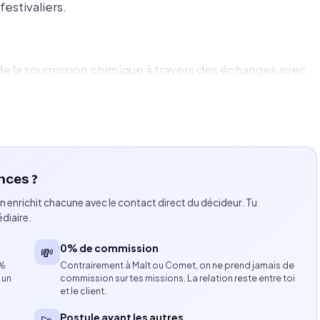
estivaliers.
n de la soumission chimique à travers des échanges avec
ble sur le terrain pendant toute la durée du festival.
nces ?
orale.
n enrichit chacune avec le contact direct du décideur. Tu
diaire.
0% de commission
💸
8%
Contrairement à Malt ou Comet, on ne prend jamais de
 du public.
 un
commission sur tes missions. La relation reste entre toi
et le client.
Postule avant les autres