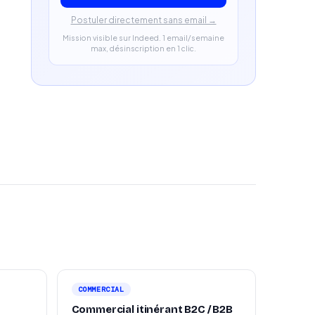
Postuler directement sans email →
Mission visible sur Indeed. 1 email/semaine
max, désinscription en 1 clic.
COMMERCIAL
Commercial itinérant B2C / B2B