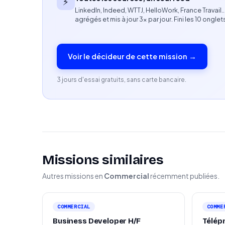
⚡
LinkedIn, Indeed, WTTJ, HelloWork, France Travail
Freelance disposant du statut d'auto-entrep
agrégés et mis à jour 3× par jour. Fini les 10 onglet
Personne sociable, souriante et à l'aise dans 
Voir le décideur de cette mission →
Expérience en vente, animation commerciale
3 jours d'essai gratuits, sans carte bancaire.
Missions similaires
Autres missions en
Commercial
récemment publiées.
COMMERCIAL
COMME
Business Developer H/F
Télép