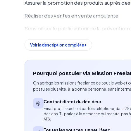
Assurer la promotion des produits auprès des f
Réaliser des ventes en vente ambulante.
Sensibiliser le public autour de la préventio
les participants.
Voir la description complète
Assurer une présence active, visible et accessi
Compétences attendues
Pourquoi postuler via Mission Freela
Excellentes compétences en communication 
On agrège les missions freelance de tout le web et o
Très bon relationnel.
postules plus vite, à la bonne personne, sans intermé
Compétences en vente et en persuasion.
Contact direct du décideur
🎯
Email pro, LinkedIn et parfois téléphone, dans 7
Dynamisme, motivation et aisance au contact
des cas. Tu parles à la personne qui recrute, pas à
ATS.
Profil recherché
Toutes les sources, un seul feed