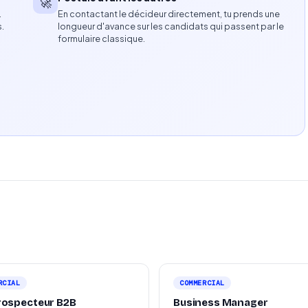
🚀
…
En contactant le décideur directement, tu prends une
reneur ou de micro-entreprise.
s.
longueur d'avance sur les candidats qui passent par le
formulaire classique.
les échanges avec le public.
 ou représentation de marque appréciée.
RCIAL
COMMERCIAL
rospecteur B2B
Business Manager