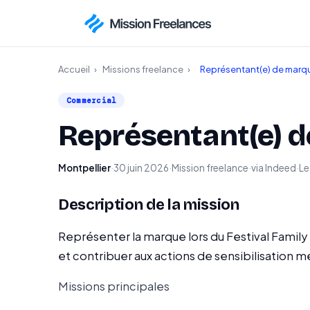
Accueil
›
Missions freelance
›
Représentant(e) de marq
Commercial
Représentant(e) 
Montpellier
·
30 juin 2026
·
Mission freelance
·
via Indeed
·
Le
Description de la mission
Représenter la marque lors du Festival Family
et contribuer aux actions de sensibilisation 
Missions principales