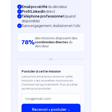
Email pro vérifié
du décideur
Profil LinkedIn
direct
Téléphone professionnel
(quand
disponible)
Sans engagement, résiliation en 1 clic
des missions disposent des
78%
coordonnées directes
du
décideur
OU
Postuler à cette mission
Laisse ton email pour recevoir cette
mission + les nouvelles missions en
Commercial qui matchent. Puis accède
au lien pour postuler.
Recevoir + postuler →