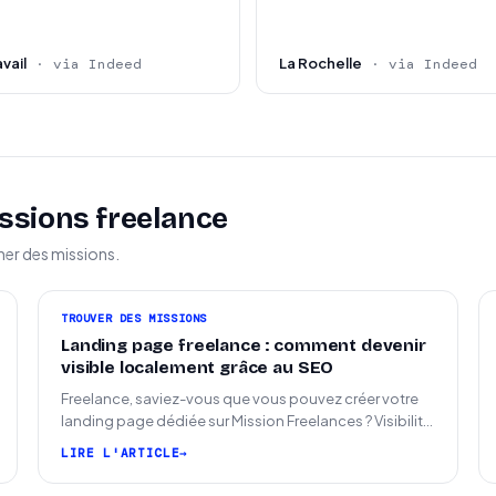
vail
La Rochelle
· via Indeed
· via Indeed
ssions freelance
ner des missions.
TROUVER DES MISSIONS
Landing page freelance : comment devenir
visible localement grâce au SEO
Freelance, saviez-vous que vous pouvez créer votre
landing page dédiée sur Mission Freelances ? Visibilité
SEO locale sur la carte des freelances
LIRE L'ARTICLE