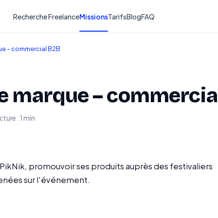
Recherche Freelance
Missions
Tarifs
Blog
FAQ
ue – commercial B2B
de marque – commercia
cture : 1 min
 PikNik, promouvoir ses produits auprès des festivaliers
menées sur l'événement.