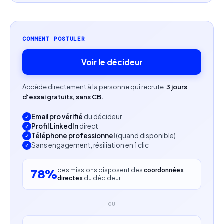
Compétences attendues
Expérience confirmée en Product Management (5
COMMENT POSTULER
ans minimum).
Voir le décideur
Maîtrise des méthodologies Agile et Lean Product.
Accède directement à la personne qui recrute.
3 jours
Capacité à construire et piloter une roadmap
d'essai gratuits, sans CB.
produit.
Email pro vérifié
du décideur
Pilotage par la donnée et les KPI.
Profil LinkedIn
direct
Téléphone professionnel
(quand disponible)
Sans engagement, résiliation en 1 clic
Animation d’ateliers de conception.
Excellentes capacités de communication et de
des missions disposent des
coordonnées
78%
directes
du décideur
coordination.
OU
Profil recherché