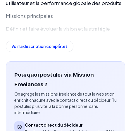
utilisateur et la performance globale des produits.
Missions principales
Définir et faire évoluer la vision et la stratégie
produit en cohérence avec les objectifs de
l’entreprise.
Voir la description complète
Identifier les opportunités de développement à
partir des besoins utilisateurs, des données et des
retours terrain.
Pourquoi postuler via Mission
Freelances ?
Prioriser les initiatives afin de maximiser la valeur
On agrège les missions freelance de tout le web et on
produit.
enrichit chacune avec le contact direct du décideur. Tu
postules plus vite, à la bonne personne, sans
Réaliser une veille marché, concurrentielle et
intermédiaire.
fonctionnelle.
Contact direct du décideur
🎯
Accompagner les équipes Product, Design et Tech