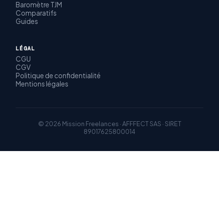
Baromètre TJM
Comparatifs
Guides
LÉGAL
CGU
CGV
Politique de confidentialité
Mentions légales
© 2026 Mission Freelances · AFFFECT SAS · SIRET
89017625800014