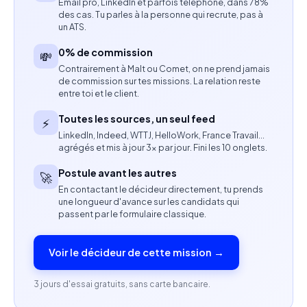
Email pro, LinkedIn et parfois téléphone, dans 78%
dans la conception des fonctionnalités.
des cas. Tu parles à la personne qui recrute, pas à
un ATS.
Participer aux phases de discovery et de cadrage
0% de commission
💸
produit.
Contrairement à Malt ou Comet, on ne prend jamais
de commission sur tes missions. La relation reste
Collaborer avec les équipes techniques pour
entre toi et le client.
définir les solutions adaptées.
Toutes les sources, un seul feed
⚡
LinkedIn, Indeed, WTTJ, HelloWork, France Travail…
Définir, construire et maintenir la roadmap produit.
agrégés et mis à jour 3× par jour. Fini les 10 onglets.
Postule avant les autres
Assurer le pilotage des dépendances et le suivi des
🚀
En contactant le décideur directement, tu prends
projets.
une longueur d'avance sur les candidats qui
passent par le formulaire classique.
Suivre les KPI produit et analyser les usages pour
identifier les axes d’amélioration.
Voir le décideur de cette mission →
Contribuer à une culture de la donnée et de
3 jours d'essai gratuits, sans carte bancaire.
l’expérimentation.