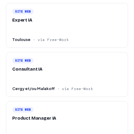
SITE WEB
Expert IA
Toulouse
· via Free-Work
SITE WEB
Consultant IA
Cergy et/ou Malakoff
· via Free-Work
SITE WEB
Product Manager IA