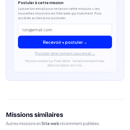
Profil expérimenté en Product Management dans
Postuler à cette mission
Laisse ton email pour recevoir cette mission + les
des environnements digitaux à fort trafic.
nouvelles missions en Site web qui matchent. Puis
accède au lien pour postuler.
Capacité à fédérer des équipes pluridisciplinaires
et à arbitrer des priorités.
Recevoir + postuler →
Expérience dans les environnements web, médias
ou plateformes éditoriales appréciée.
Postuler directement sans email →
Mission visible sur Free-Work. 1 email/semaine max,
désinscription en 1 clic.
Missions similaires
Autres missions en
Site web
récemment publiées.