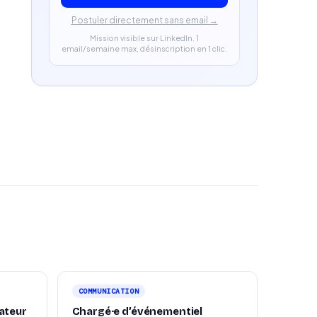
Postuler directement sans email →
Mission visible sur LinkedIn. 1
email/semaine max, désinscription en 1 clic.
COMMUNICATION
ateur
Chargé·e d’événementiel