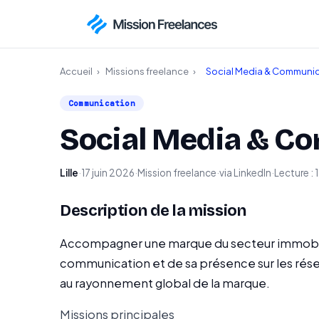
Accueil
›
Missions freelance
›
Social Media & Communic
Communication
Social Media & C
Lille
·
17 juin 2026
·
Mission freelance
·
via LinkedIn
·
Lecture : 
Description de la mission
Accompagner une marque du secteur immobi
communication et de sa présence sur les résea
au rayonnement global de la marque.
Missions principales