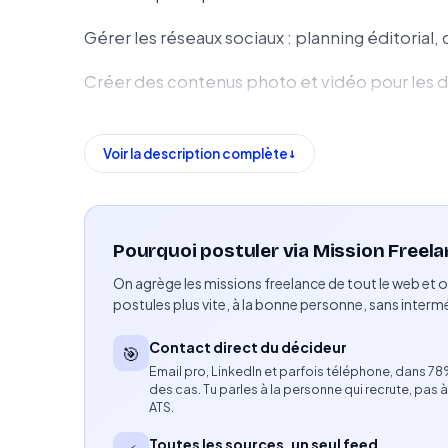
Gérer les réseaux sociaux : planning éditorial
Créer des contenus photo et vidéo pour les 
Développer les outils de communication (bro
commerciaux).
Voir la description complète
Participer aux actions marketing et aux temps
Organiser et coordonner des événements (ina
Pourquoi postuler via Mission Freela
On agrège les missions freelance de tout le web et o
Assurer la sélection et les retouches photog
postules plus vite, à la bonne personne, sans intermé
Réaliser une veille sur les tendances social m
Contact direct du décideur
🎯
Compétences attendues
Email pro, LinkedIn et parfois téléphone, dans 7
des cas. Tu parles à la personne qui recrute, pas à
ATS.
Expérience en communication, marketing ou 
Toutes les sources, un seul feed