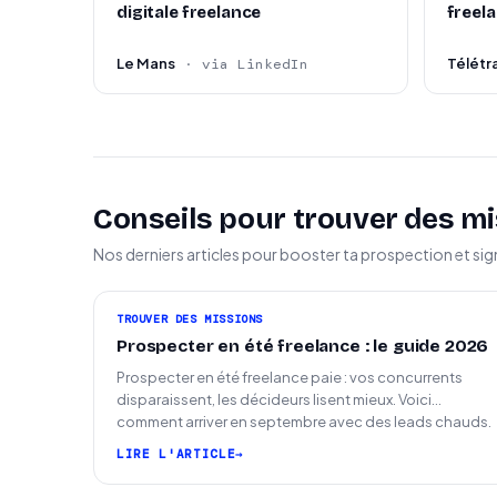
Capacité à évoluer dans un environnement ex
digitale freelance
freel
Le Mans
Télétra
· via LinkedIn
Conseils pour trouver des mi
Nos derniers articles pour booster ta prospection et sig
TROUVER DES MISSIONS
Prospecter en été freelance : le guide 2026
Prospecter en été freelance paie : vos concurrents
disparaissent, les décideurs lisent mieux. Voici
comment arriver en septembre avec des leads chauds.
LIRE L'ARTICLE