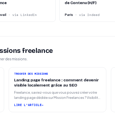
igeant et orienté image de marque.
ance
de Contenu (H/F)
vail
Paris
· via LinkedIn
· via Indeed
ssions freelance
ner des missions.
TROUVER DES MISSIONS
Landing page freelance : comment devenir
visible localement grâce au SEO
Freelance, saviez-vous que vous pouvez créer votre
landing page dédiée sur Mission Freelances ? Visibilité
SEO locale sur la carte des freelances
LIRE L'ARTICLE