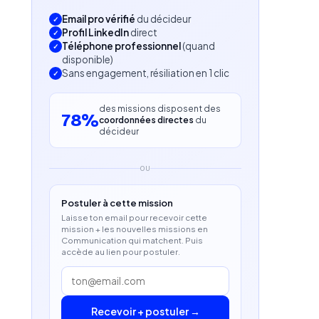
Email pro vérifié
du décideur
Profil LinkedIn
direct
Téléphone professionnel
(quand
disponible)
Sans engagement, résiliation en 1 clic
des missions disposent des
78%
coordonnées directes
du
décideur
OU
Postuler à cette mission
Laisse ton email pour recevoir cette
mission + les nouvelles missions en
Communication qui matchent. Puis
accède au lien pour postuler.
Recevoir + postuler →