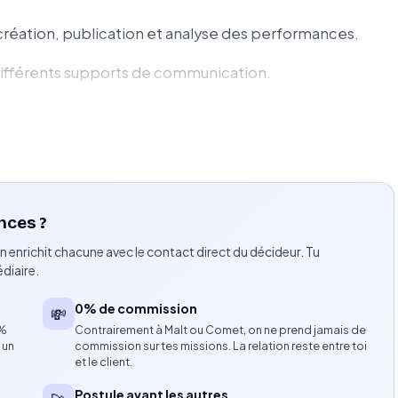
, création, publication et analyse des performances.
différents supports de communication.
chures, magazines, présentations, supports
 forts de la marque.
ugurations, salons, événements clients).
nces ?
n enrichit chacune avec le contact direct du décideur. Tu
raphiques des biens et reportages.
diaire.
edia, communication, luxe et immobilier.
0% de commission
💸
8%
Contrairement à Malt ou Comet, on ne prend jamais de
 un
commission sur tes missions. La relation reste entre toi
et le client.
social media.
Postule avant les autres