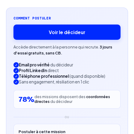
Organisation et autonomie dans la gestion de
COMMENT POSTULER
l’activité.
Voir le décideur
Profil recherché
Expérience dans les secteurs des services, de la
Accède directement à la personne qui recrute.
3 jours
d'essai gratuits, sans CB.
santé, des ressources humaines ou du bien-être
appréciée.
Email pro vérifié
du décideur
Profil LinkedIn
direct
Statut auto-entrepreneur obligatoire.
Téléphone professionnel
(quand disponible)
Sans engagement, résiliation en 1 clic
Résidence en France obligatoire.
des missions disposent des
coordonnées
78%
Persévérance, sens du résultat et capacité à
directes
du décideur
travailler en autonomie.
OU
Capacité à gérer son planning et à maintenir une
activité commerciale régulière.
Postuler à cette mission