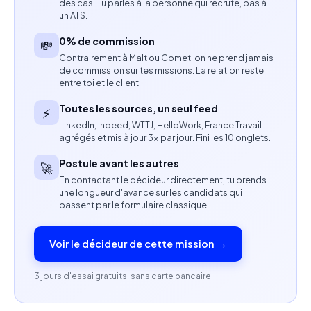
des cas. Tu parles à la personne qui recrute, pas à
contrat et la réalisation de l’intervention.
un ATS.
0% de commission
💸
Mettre à jour les informations de suivi commercial.
Contrairement à Malt ou Comet, on ne prend jamais
de commission sur tes missions. La relation reste
Compétences attendues
entre toi et le client.
Expérience réussie en téléprospection B2B.
Toutes les sources, un seul feed
⚡
LinkedIn, Indeed, WTTJ, HelloWork, France Travail…
Excellente aisance téléphonique et capacité à
agrégés et mis à jour 3× par jour. Fini les 10 onglets.
argumenter.
Postule avant les autres
🚀
En contactant le décideur directement, tu prends
Maîtrise des techniques de qualification et de
une longueur d'avance sur les candidats qui
prospection commerciale.
passent par le formulaire classique.
Capacité à gérer un cycle commercial jusqu’à la
Voir le décideur de cette mission →
signature.
3 jours d'essai gratuits, sans carte bancaire.
Maîtrise d’un CRM ou d’un outil de suivi commercial
appréciée.