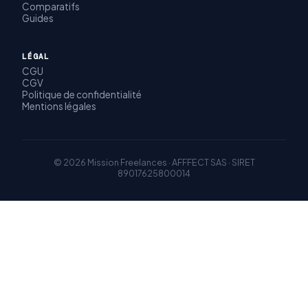
Comparatifs
Guides
LÉGAL
CGU
CGV
Politique de confidentialité
Mentions légales
© 2026 Mission Freelances · AFFFECT SAS · SIRET
89017625800014