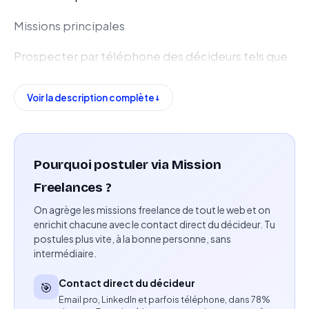
Missions principales
Prospecter par téléphone des décideurs tels que
DRH, responsables QVT, directeurs d’EHPAD,
directeurs de cliniques et responsables de
Voir la description complète
services.
Présenter les prestations de bien-être et de
qualité de vie au travail.
Pourquoi postuler via Mission
Freelances ?
Qualifier les besoins des prospects.
On agrège les missions freelance de tout le web et on
Traiter les objections et accompagner les
enrichit chacune avec le contact direct du décideur. Tu
postules plus vite, à la bonne personne, sans
prospects dans leur prise de décision.
intermédiaire.
Obtenir des devis signés.
Contact direct du décideur
🎯
Email pro, LinkedIn et parfois téléphone, dans 78%
Assurer le suivi commercial jusqu’à la signature du