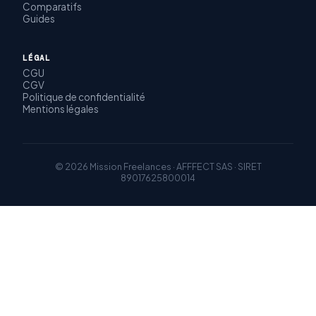
Comparatifs
Guides
LÉGAL
CGU
CGV
Politique de confidentialité
Mentions légales
© 2026 Mission Freelances · AFFFECT SAS · SIRET
89017625800014