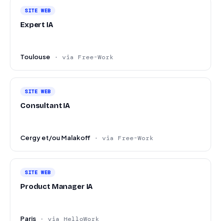
SITE WEB
Expert IA
Toulouse
· via Free-Work
SITE WEB
Consultant IA
Cergy et/ou Malakoff
· via Free-Work
SITE WEB
Product Manager IA
Paris
· via HelloWork