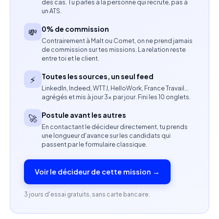
thinking et conception produit.
des cas. Tu parles à la personne qui recrute, pas à
un ATS.
Contribuer à l’amélioration continue de
0% de commission
💸
l’expérience utilisateur en s’appuyant sur les
Contrairement à Malt ou Comet, on ne prend jamais
de commission sur tes missions. La relation reste
retours terrain.
entre toi et le client.
Compétences attendues
Toutes les sources, un seul feed
⚡
LinkedIn, Indeed, WTTJ, HelloWork, France Travail…
Expérience confirmée en UX Design ou Product
agrégés et mis à jour 3× par jour. Fini les 10 onglets.
Design (minimum 5 ans).
Postule avant les autres
🚀
En contactant le décideur directement, tu prends
Maîtrise des méthodologies Lean UX et Agile.
une longueur d'avance sur les candidats qui
passent par le formulaire classique.
Expérience sur des produits complexes, logiciels
métiers ou produits médias appréciée.
Voir le décideur de cette mission →
Capacité à concevoir des interfaces et workflows
3 jours d'essai gratuits, sans carte bancaire.
complexes.