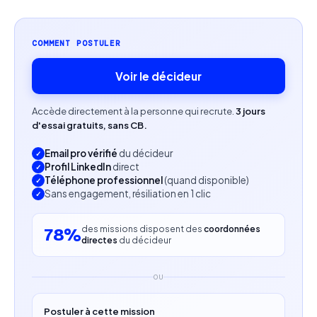
Aisance dans la collaboration avec des équipes
techniques, Data et IA.
COMMENT POSTULER
Bonne maîtrise de l’anglais professionnel.
Voir le décideur
Profil recherché
Accède directement à la personne qui recrute.
3 jours
Designer orienté produit, avec une forte
d'essai gratuits, sans CB.
sensibilité à l’expérience utilisateur et aux parcours
Email pro vérifié
du décideur
fonctionnels.
Profil LinkedIn
direct
Téléphone professionnel
(quand disponible)
Capacité à travailler sur des problématiques
Sans engagement, résiliation en 1 clic
complexes et techniques.
des missions disposent des
coordonnées
78%
Expérience en environnement Agile et produit
directes
du décideur
digital.
OU
Approche centrée utilisateur, orientée efficacité
et usage plutôt que design purement visuel.
Postuler à cette mission