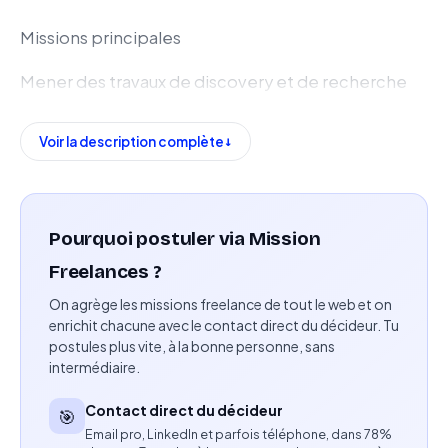
Missions principales
Mener des travaux de discovery et de recherche
utilisateur auprès d’utilisateurs experts afin
d’identifier et prioriser les besoins.
Voir la description complète
Concevoir des parcours utilisateurs et des
interfaces complexes liées à la vidéo, la
transcription, la timeline et l’annotation.
Pourquoi postuler via Mission
Freelances ?
Réaliser des prototypes fonctionnels et des
On agrège les missions freelance de tout le web et on
maquettes d’interfaces.
enrichit chacune avec le contact direct du décideur. Tu
postules plus vite, à la bonne personne, sans
Collaborer avec des équipes Data et IA dans un
intermédiaire.
environnement agile et pluridisciplinaire.
Contact direct du décideur
🎯
Animer des ateliers de co-création, design
Email pro, LinkedIn et parfois téléphone, dans 78%