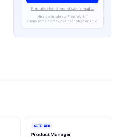
Postuler directement sans email →
Mission visible sur Free-Work. 1
email/semaine max, désinscription en 1 clic.
SITE WEB
Product Manager