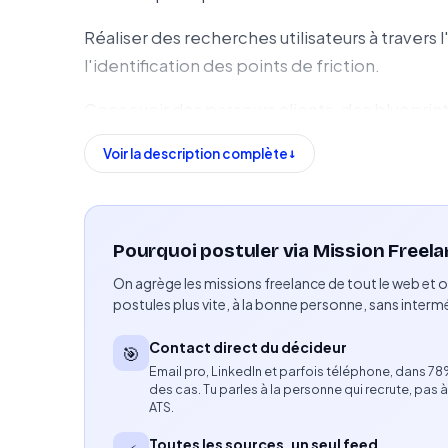
Réaliser des recherches utilisateurs à travers 
l'identification des points de friction.
Concevoir des parcours clients, des blueprint
Collaborer avec les équipes intervenant sur le
Voir la description complète
solutions avec les enjeux métiers.
Produire les livrables UX, notamment les maq
Pourquoi postuler via Mission Freela
supports d'ateliers.
On agrège les missions freelance de tout le web et o
Compétences attendues
postules plus vite, à la bonne personne, sans intermé
Expérience confirmée en UX/UI Design avec une 
Contact direct du décideur
🎯
Email pro, LinkedIn et parfois téléphone, dans 7
Maîtrise de Figma pour le wireframing, le proto
des cas. Tu parles à la personne qui recrute, pas à
ATS.
Anglais professionnel pour collaborer avec de
Toutes les sources, un seul feed