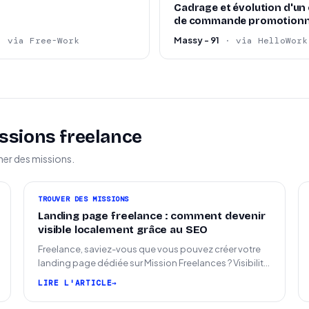
Cadrage et évolution d'un 
de commande promotionn
Massy - 91
· via Free-Work
· via HelloWork
ssions freelance
ner des missions.
TROUVER DES MISSIONS
Landing page freelance : comment devenir
visible localement grâce au SEO
Freelance, saviez-vous que vous pouvez créer votre
landing page dédiée sur Mission Freelances ? Visibilité
SEO locale sur la carte des freelances
LIRE L'ARTICLE