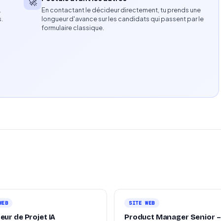
🚀
…
En contactant le décideur directement, tu prends une
s auprès d'interlocuteurs non techniques.
s.
longueur d'avance sur les candidats qui passent par le
formulaire classique.
n plus.
availler avec des équipes pluridisciplinaires.
teurs et la production de livrables UX.
WEB
SITE WEB
eur de Projet IA
Product Manager Senior –