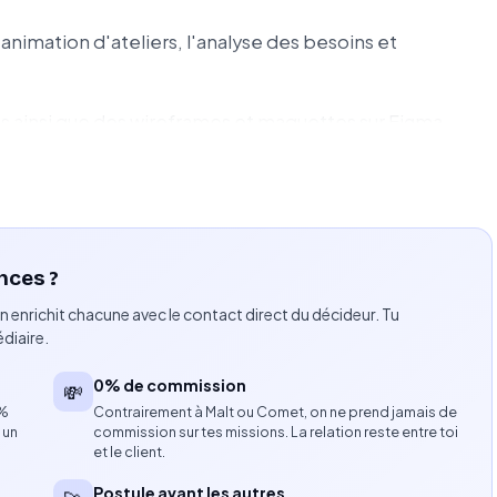
l'animation d'ateliers, l'analyse des besoins et
s ainsi que des wireframes et maquettes sur Figma.
s projets web, data et dashboards afin d'aligner les
uettes interactives, les recommandations et les
nces ?
n enrichit chacune avec le contact direct du décideur. Tu
diaire.
forte sensibilité à la recherche utilisateur.
0% de commission
💸
8%
Contrairement à Malt ou Comet, on ne prend jamais de
typage et le travail collaboratif.
 un
commission sur tes missions. La relation reste entre toi
et le client.
s équipes internationales.
Postule avant les autres