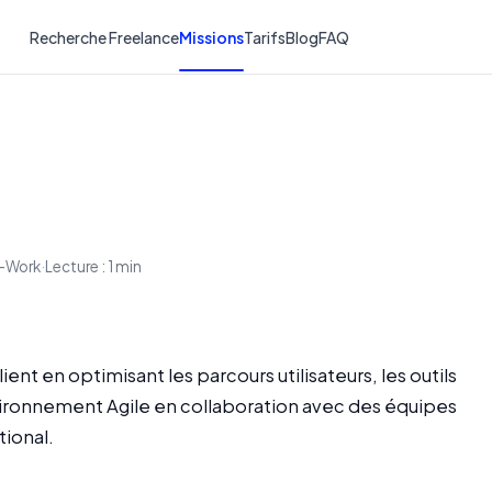
Recherche Freelance
Missions
Tarifs
Blog
FAQ
e-Work
·
Lecture : 1 min
ient en optimisant les parcours utilisateurs, les outils
nvironnement Agile en collaboration avec des équipes
tional.