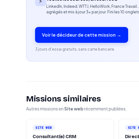
⚡
LinkedIn, Indeed, WTTJ, HelloWork, France Travail
Capacité à vulgariser des concepts technique
agrégés et mis à jour 3× par jour. Fini les 10 onglet
Une expérience en environnement Agile est u
Profil recherché
Voir le décideur de cette mission →
Expérience sur des missions similaires.
3 jours d'essai gratuits, sans carte bancaire.
Autonomie, esprit collaboratif et capacité à tr
Aisance dans la conception de parcours utilisa
Missions similaires
Autres missions en
Site web
récemment publiées.
SITE WEB
SITE 
Consultant(e) CRM
Direct