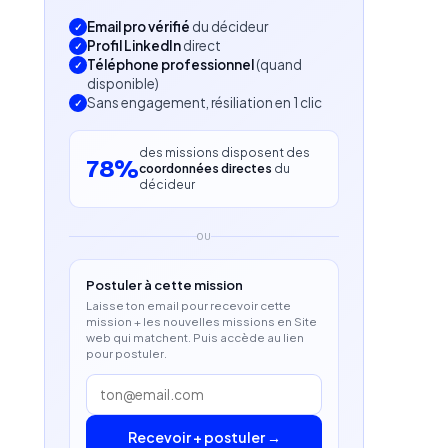
Email pro vérifié
du décideur
Profil LinkedIn
direct
Téléphone professionnel
(quand
disponible)
Sans engagement, résiliation en 1 clic
des missions disposent des
78%
coordonnées directes
du
décideur
OU
Postuler à cette mission
Laisse ton email pour recevoir cette
mission + les nouvelles missions en Site
web qui matchent. Puis accède au lien
pour postuler.
Recevoir + postuler →