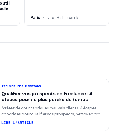
outil
elle
Paris
· via HelloWork
TROUVER DES MISSIONS
Qualifier vos prospects en freelance : 4
étapes pour ne plus perdre de temps
Arrêtez de courir après les mauvais clients. 4 étapes
concrètes pour qualifier vos prospects, nettoyer votre
pipeline et signer plus de missions.
LIRE L'ARTICLE