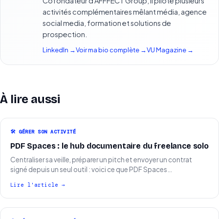
Cofondateur d'AFFFECT Group, il pilote plusieurs
activités complémentaires mêlant média, agence
social media, formation et solutions de
prospection.
LinkedIn →
Voir ma bio complète →
VU Magazine →
À lire aussi
🛠️ GÉRER SON ACTIVITÉ
PDF Spaces : le hub documentaire du freelance solo
Centraliser sa veille, préparer un pitch et envoyer un contrat
signé depuis un seul outil : voici ce que PDF Spaces…
Lire l'article →