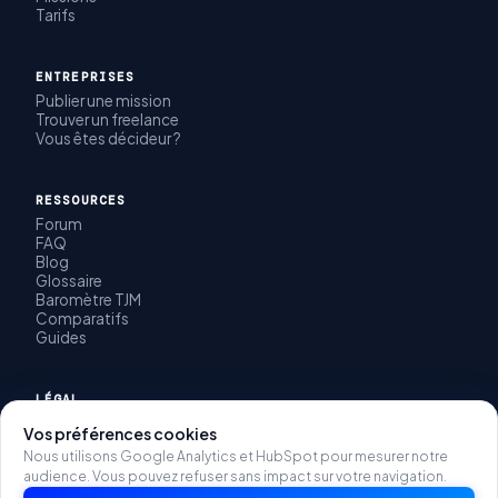
Tarifs
ENTREPRISES
Publier une mission
Trouver un freelance
Vous êtes décideur ?
RESSOURCES
Forum
FAQ
Blog
Glossaire
Baromètre TJM
Comparatifs
Guides
LÉGAL
CGU
Vos préférences cookies
CGV
Nous utilisons Google Analytics et HubSpot pour mesurer notre
Politique de confidentialité
audience. Vous pouvez refuser sans impact sur votre navigation.
Mentions légales