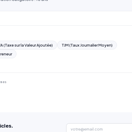
A (Taxe sur la Valeur Ajoutée)
TJM (Taux Journalier Moyen)
reneur
rmes
icles.