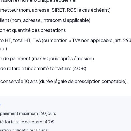
émetteur (nom, adresse, SIRET, RCS le cas échéant)
lient (nom, adresse, intracom si applicable)
on et quantité des prestations
ire HT, total HT, TVA (ou mention « TVA non applicable, art. 29
ise)
te de paiement (max 60 jours après émission)
de retard et indemnité forfaitaire (40 €)
e conservée 10 ans (durée légale de prescription comptable).
S
e paiement maximum : 60 jours
é forfaitaire de retard : 40 €
tion obligatoire : 10 ans