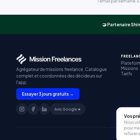
1 email par semaine. 
🤝 Partenaire Shin
FREELAN
Platefor
Missions
Agrégateur de missions freelance. Catalogue
Tarifs
complet et coordonnées des décideurs sur
l'app.
Essayer 3 jours gratuits →
Avis Google ★
Vos pr
Nous uti
pour me
refuser 