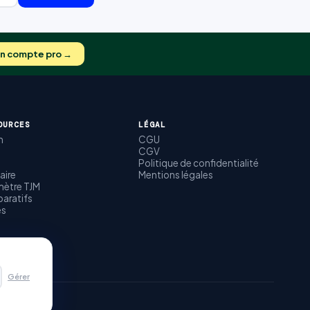
on compte pro →
OURCES
LÉGAL
m
CGU
CGV
Politique de confidentialité
aire
Mentions légales
ètre TJM
aratifs
es
Gérer