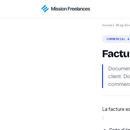
Accueil
›
Blog
›
Glo
COMMERCIAL &
Factu
Document 
client. D
commerc
La facture e
:
Date d'ém