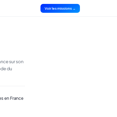
Voir les missions →
ance sur son
ode du
res en France