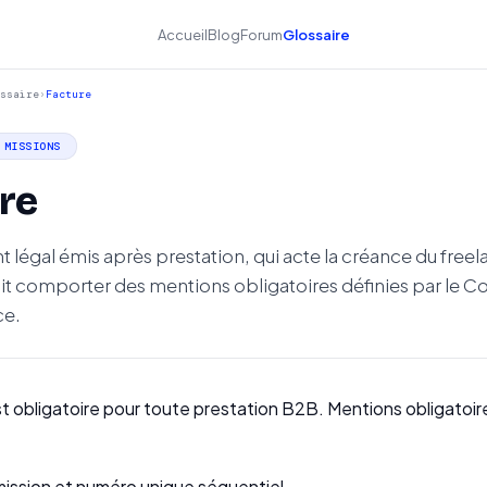
Accueil
Blog
Forum
Glossaire
ssaire
›
Facture
 MISSIONS
re
légal émis après prestation, qui acte la créance du freel
oit comporter des mentions obligatoires définies par le C
e.
st obligatoire pour toute prestation B2B. Mentions obligatoi
ission et numéro unique séquentiel