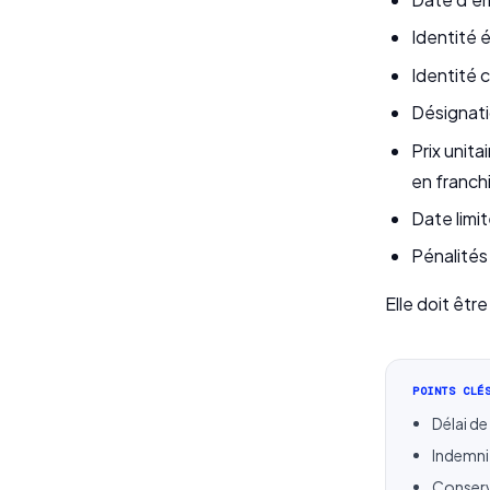
Identité 
Identité c
Désignati
Prix unita
en franch
Date limi
Pénalités 
Elle doit êtr
POINTS CLÉ
Délai d
Indemnit
Conserva