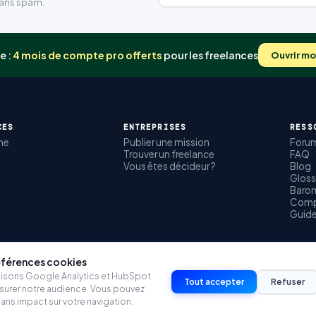
Sans spam.
e :
4 mois de compte pro offerts
pour les freelances
Ouvrir m
CES
ENTREPRISES
RESS
me
Publier une mission
Foru
Trouver un freelance
FAQ
Vous êtes décideur ?
Blog
Gloss
Barom
Comp
Guid
éférences cookies
lisons Google Analytics et HubSpot
Tout accepter
Refuser
surer notre audience. Vous pouvez
sans impact sur votre navigation.
© 2026 Mission Freelances · AFFFECT SAS · SIRET 89017625800014