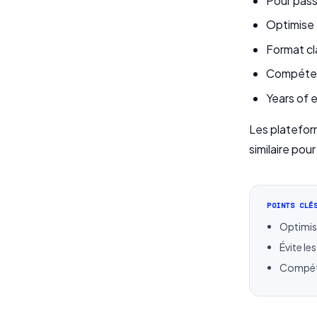
Pour passe
Optimise 
Format cl
Compétenc
Years of 
Les platefo
similaire pour
POINTS CLÉ
Optimis
Évite l
Compéte