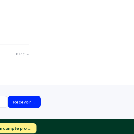
Blog →
Recevoir →
on compte pro →