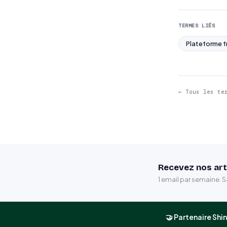
TERMES LIÉS
Plateforme f
← Tous les te
Recevez nos art
1 email par semaine. 
🤝 Partenaire Shin