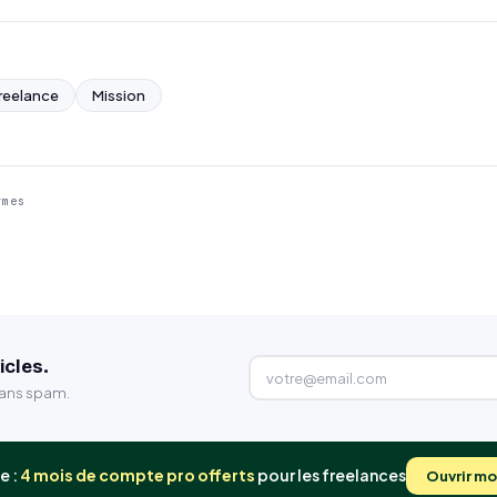
reelance
Mission
rmes
icles.
Sans spam.
e :
4 mois de compte pro offerts
pour les freelances
Ouvrir m