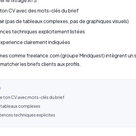
r le filtrage ATS :
ton CV avec des mots-clés du brief
air (pas de tableaux complexes, pas de graphiques visuels)
es techniques explicitement listées
experience clairement indiquées
rmes comme freelance.com (groupe Mindquest) intègrent un
 matcher les briefs clients aux profils.
S
e ton CV avec mots-clés du brief
es tableaux complexes
nces techniques explicites