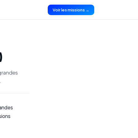
Voir les missions →
)
 grandes
.
randes
sions