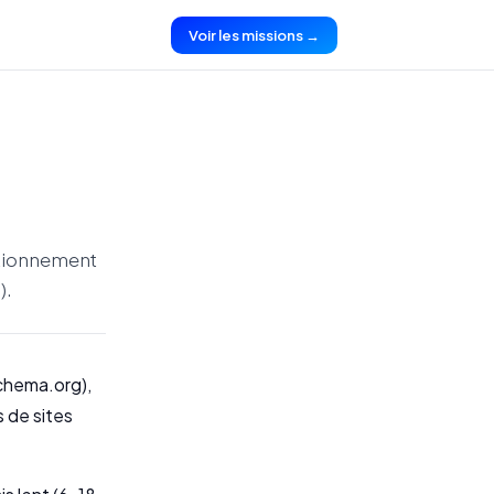
Voir les missions →
itionnement
).
schema.org),
s de sites