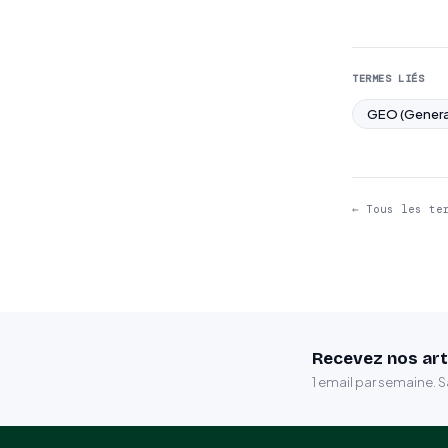
TERMES LIÉS
GEO (Genera
← Tous les te
Recevez nos art
1 email par semaine. 