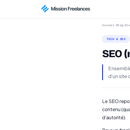
Accueil
›
Blog
›
Glo
TECH & SEO
SEO (
Ensemble 
d'un site
Le SEO repose
contenu (qual
d'autorité).