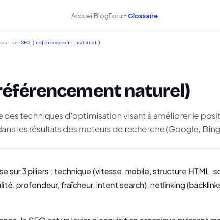
Accueil
Blog
Forum
Glossaire
ssaire
›
SEO (référencement naturel)
référencement naturel)
des techniques d'optimisation visant à améliorer le pos
 dans les résultats des moteurs de recherche (Google, Bing
 sur 3 piliers : technique (vitesse, mobile, structure HTML, 
ité, profondeur, fraîcheur, intent search), netlinking (backlink