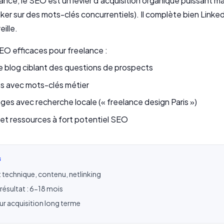
ance, le SEO est un levier d'acquisition organique puissant ma
ker sur des mots-clés concurrentiels). Il complète bien Linked
ille.
O efficaces pour freelance :
de blog ciblant des questions de prospects
ts avec mots-clés métier
es avec recherche locale (« freelance design Paris »)
 et ressources à fort potentiel SEO
S
s : technique, contenu, netlinking
 résultat : 6-18 mois
ur acquisition long terme