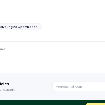
tive Engine Optimization)
rmes
icles.
Sans spam.