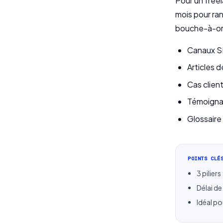
Pour un freel
mois pour ran
bouche-à-ore
Canaux SE
Articles 
Cas clien
Témoignag
Glossaire
POINTS CLÉ
3 pilier
Délai de
Idéal po