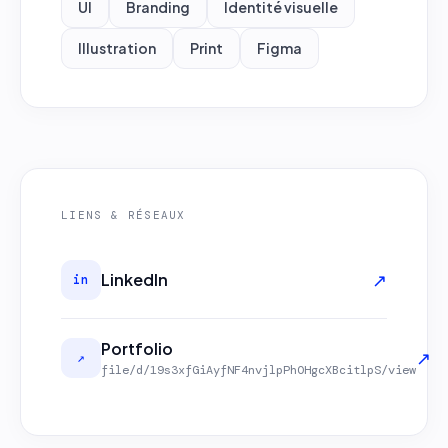
UI
Branding
Identité visuelle
Illustration
Print
Figma
LIENS & RÉSEAUX
↗
LinkedIn
in
Portfolio
↗
↗
file/d/19s3xfGiAyfNF4nvjlpPhOHgcXBcitlpS/view