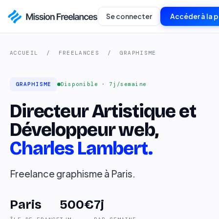
Se connecter
Accéder à la 
ACCUEIL
/
FREELANCES
/
GRAPHISME
GRAPHISME
Disponible · 7j/semaine
Directeur Artistique et
Développeur web,
Charles Lambert.
Freelance graphisme à Paris.
Paris
500€
7j