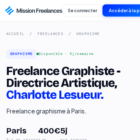
Se connecter
Accéder à la 
ACCUEIL
/
FREELANCES
/
GRAPHISME
GRAPHISME
Disponible · 5j/semaine
Freelance Graphiste -
Directrice Artistique,
Charlotte Lesueur.
Freelance graphisme à Paris.
Paris
400€
5j