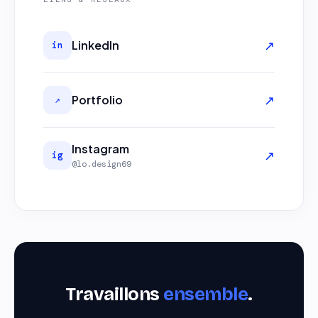
↗
LinkedIn
in
↗
Portfolio
↗
Instagram
↗
ig
@lo.design69
Travaillons
ensemble
.