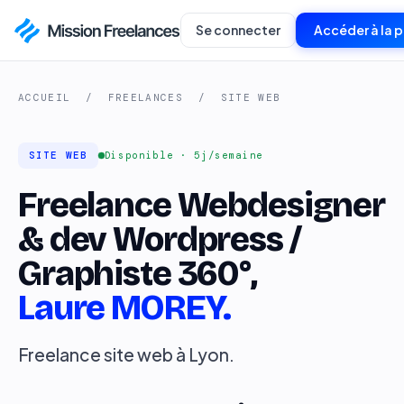
Se connecter
Accéder à la 
ACCUEIL
/
FREELANCES
/
SITE WEB
SITE WEB
Disponible · 5j/semaine
Freelance Webdesigner
& dev Wordpress /
Graphiste 360°,
Laure MOREY.
Freelance site web à Lyon.