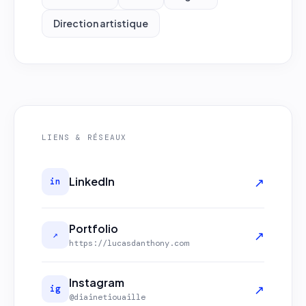
Direction artistique
LIENS & RÉSEAUX
↗
LinkedIn
in
Portfolio
↗
↗
https://lucasdanthony.com
Instagram
↗
ig
@diainetiouaille