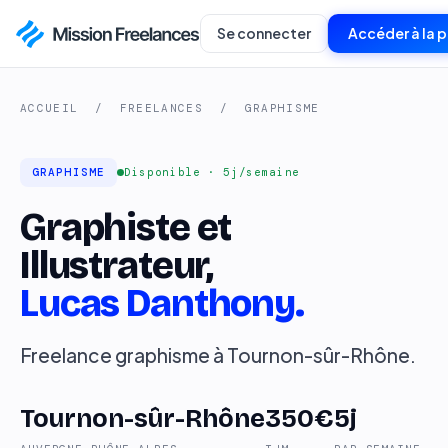
Se connecter
Accéder à la 
ACCUEIL
/
FREELANCES
/
GRAPHISME
GRAPHISME
Disponible · 5j/semaine
Graphiste et
Illustrateur,
Lucas Danthony.
Freelance graphisme à Tournon-sûr-Rhône.
Tournon-sûr-Rhône
350€
5j