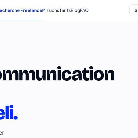
echerche Freelance
Missions
Tarifs
Blog
FAQ
S
ommunication
li.
r.