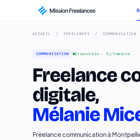
R
ACCUEIL
/
FREELANCES
/
COMMUNICATION
COMMUNICATION
Disponible · 5j/semaine
Freelance c
digitale,
Mélanie Mice
Freelance communication à Montpellie