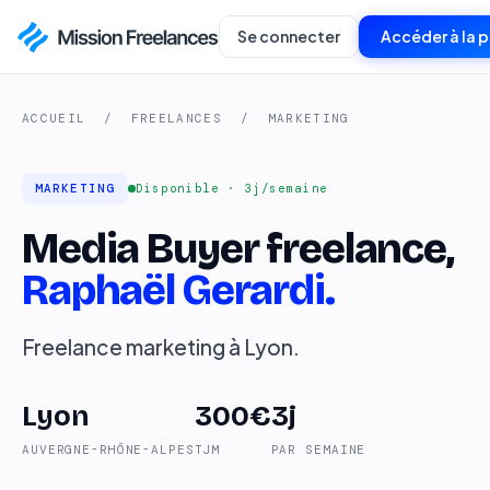
Se connecter
Accéder à la 
ACCUEIL
/
FREELANCES
/
MARKETING
MARKETING
Disponible · 3j/semaine
Media Buyer freelance,
Raphaël Gerardi.
Freelance marketing à Lyon.
Lyon
300€
3j
AUVERGNE-RHÔNE-ALPES
TJM
PAR SEMAINE