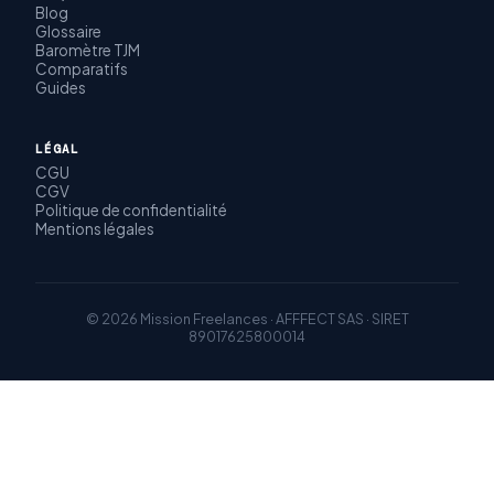
Blog
Glossaire
Baromètre TJM
Comparatifs
Guides
LÉGAL
CGU
CGV
Politique de confidentialité
Mentions légales
© 2026 Mission Freelances · AFFFECT SAS · SIRET
89017625800014