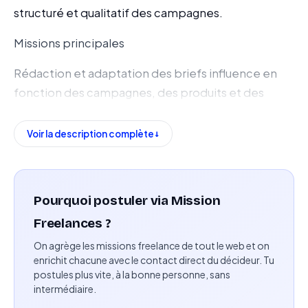
structuré et qualitatif des campagnes.
Missions principales
Rédaction et adaptation des briefs influence en
fonction des campagnes, des produits et des
objectifs
Voir la description complète
Suivi opérationnel des collaborations en cours
Gestion des relances, des échéances et des
validations
Pourquoi postuler via Mission
Échanges quotidiens avec les créateurs de
Freelances ?
contenu pour garantir la bonne compréhension
On agrège les missions freelance de tout le web et on
des attentes
enrichit chacune avec le contact direct du décideur. Tu
postules plus vite, à la bonne personne, sans
intermédiaire.
Vérification des contenus avant publication dans le