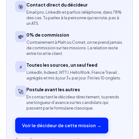
respect des briefs, des mentions, des claims et
Contact direct du décideur
🎯
des standards de qualité
Email pro, LinkedIn et parfois téléphone, dans 78%
des cas. Tu parles à la personne qui recrute, pas à
Coordination avec les équipes influence, création
un ATS.
et acquisition lorsque certains contenus
0% de commission
💸
présentent un potentiel d’exploitation
Contrairement à Malt ou Comet, on ne prend jamais
de commission sur tes missions. La relation reste
Réalisation de reportings sur l’avancement des
entre toi et le client.
collaborations et les contenus livrés
Toutes les sources, un seul feed
⚡
LinkedIn, Indeed, WTTJ, HelloWork, France Travail…
Compétences attendues
agrégés et mis à jour 3× par jour. Fini les 10 onglets.
Postule avant les autres
Expérience en influence marketing
🚀
En contactant le décideur directement, tu prends
une longueur d'avance sur les candidats qui
Capacité à gérer plusieurs collaborations
passent par le formulaire classique.
simultanément
Voir le décideur de cette mission →
Excellentes compétences organisationnelles et
sens du détail