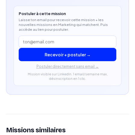
Une expérience dans les secteurs de la beauté, du
Postuler à cette mission
skincare, du bien-être ou du lifestyle constitue un
Laisse ton email pour recevoir cette mission + les
nouvelles missions en Marketing qui matchent. Puis
atout
accède au lien pour postuler.
Recevoir + postuler →
Postuler directement sans email →
Mission visible sur LinkedIn. 1 email/semaine max,
désinscription en 1 clic.
Missions similaires