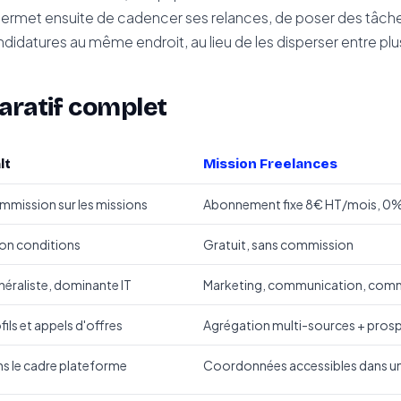
ermet ensuite de cadencer ses relances, de poser des tâches
ndidatures au même endroit, au lieu de les disperser entre pl
aratif complet
lt
Mission Freelances
mission sur les missions
Abonnement fixe 8€ HT/mois, 0
on conditions
Gratuit, sans commission
éraliste, dominante IT
Marketing, communication, comm
fils et appels d'offres
Agrégation multi-sources + prosp
s le cadre plateforme
Coordonnées accessibles dans un