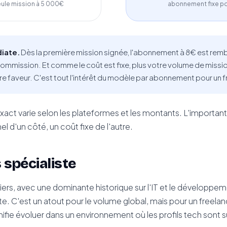
eule mission à 5 000€
abonnement fixe p
iate.
Dès la première mission signée, l'abonnement à 8€ est rem
 commission. Et comme le coût est fixe, plus votre volume de miss
tre faveur. C'est tout l'intérêt du modèle par abonnement pour un f
ct varie selon les plateformes et les montants. L'important e
 d'un côté, un coût fixe de l'autre.
 spécialiste
ers, avec une dominante historique sur l'IT et le développem
te. C'est un atout pour le volume global, mais pour un freela
ifie évoluer dans un environnement où les profils tech sont 