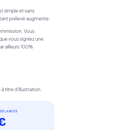
t simple et sans
ntant prélevé augmente.
ommission. Vous
 que vous signiez une
par ailleurs 100%
itre d'illustration.
REELANCES
€