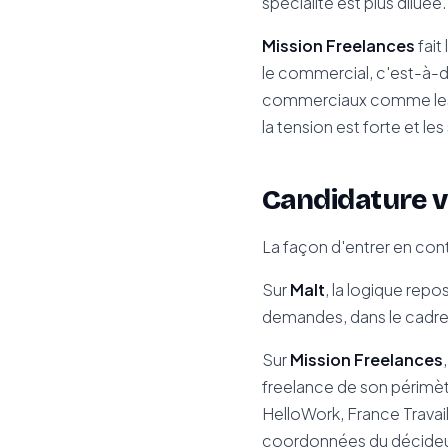
spécialité est plus diluée.
Mission Freelances
fait
le commercial, c'est-à-di
commerciaux comme les S
la tension est forte et le
Candidature v
La façon d'entrer en cont
Sur
Malt
, la logique repo
demandes, dans le cadre
Sur
Mission Freelances
freelance de son périmè
HelloWork, France Travail
coordonnées du décideur 