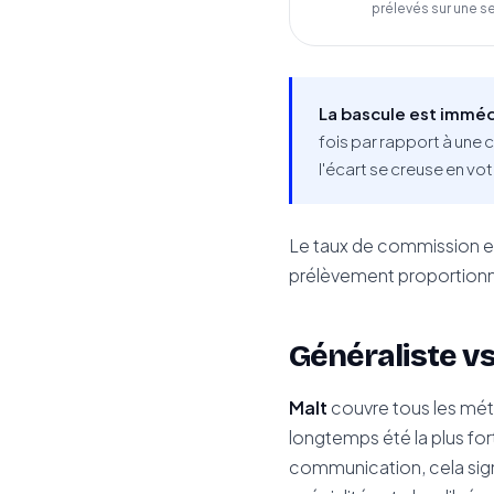
prélevés sur une s
La bascule est imméd
fois par rapport à une
l'écart se creuse en vo
Le taux de commission exa
prélèvement proportionnel
Généraliste vs
Malt
couvre tous les méti
longtemps été la plus for
communication, cela sign