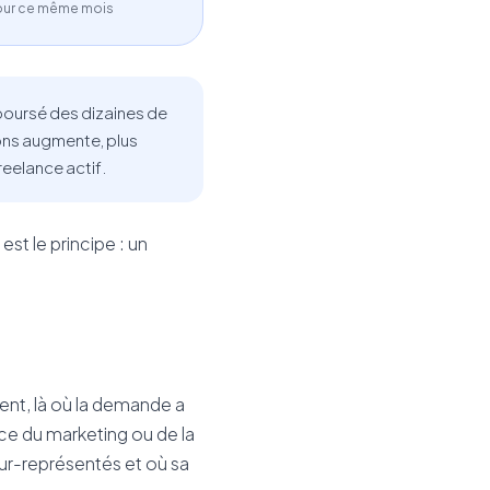
our ce même mois
boursé des dizaines de
ions augmente, plus
reelance actif.
st le principe : un
ent, là où la demande a
nce du marketing ou de la
sur-représentés et où sa