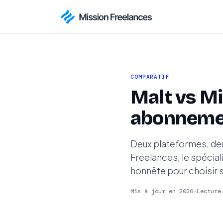
Accueil
›
Comparatifs
›
M
COMPARATIF
Malt vs Mi
abonneme
Deux plateformes, deu
Freelances, le spécia
honnête pour choisir s
Mis à jour en 2026
·
Lecture