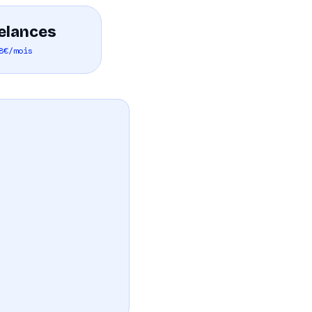
elances
8€/mois