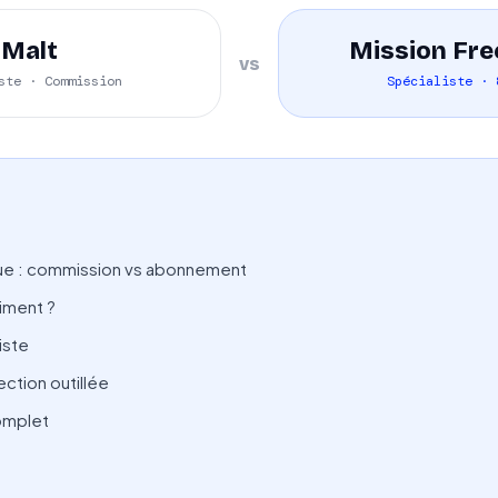
Malt
Mission Fre
vs
ste · Commission
Spécialiste · 
e : commission vs abonnement
iment ?
iste
ction outillée
omplet