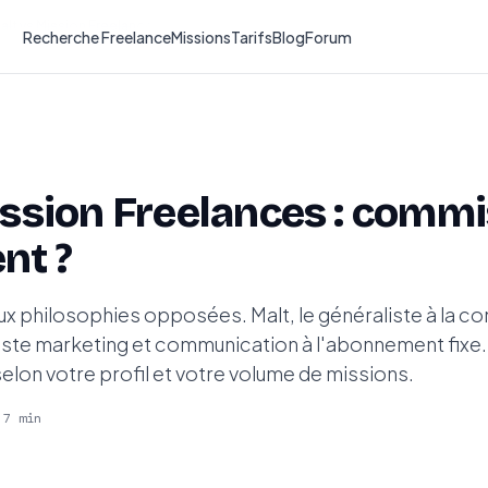
alt vs Mission Freelances
Recherche Freelance
Missions
Tarifs
Blog
Forum
ssion Freelances : commi
nt ?
x philosophies opposées. Malt, le généraliste à la co
liste marketing et communication à l'abonnement fixe.
elon votre profil et votre volume de missions.
 7 min