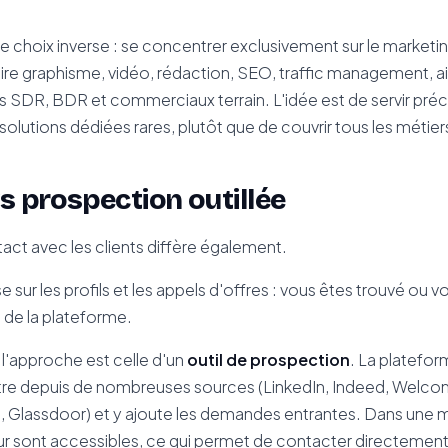
 le choix inverse : se concentrer exclusivement sur le market
re graphisme, vidéo, rédaction, SEO, traffic management, ains
DR, BDR et commerciaux terrain. L'idée est de servir pré
s solutions dédiées rares, plutôt que de couvrir tous les méti
s prospection outillée
act avec les clients diffère également.
se sur les profils et les appels d'offres : vous êtes trouvé ou
 de la plateforme.
, l'approche est celle d'un
outil de prospection
. La platefor
tre depuis de nombreuses sources (LinkedIn, Indeed, Welcom
, Glassdoor) et y ajoute les demandes entrantes. Dans une ma
sont accessibles, ce qui permet de contacter directement l