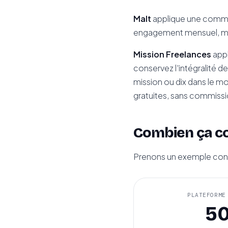
Malt
applique une commis
engagement mensuel, mais
Mission Freelances
appl
conservez l'intégralité d
mission ou dix dans le moi
gratuites, sans commission
Combien ça co
Prenons un exemple concr
PLATEFORME
5