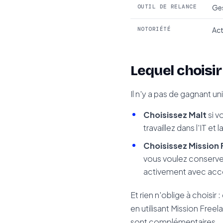
OUTIL DE RELANCE
Ges
NOTORIÉTÉ
Act
Lequel choisir
Il n'y a pas de gagnant un
Choisissez Malt
si v
travaillez dans l'IT et
Choisissez Mission
vous voulez conserver
activement avec accè
Et rien n'oblige à choisir
en utilisant Mission Fre
sont complémentaires.