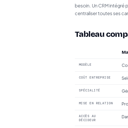
besoin. Un CRM intégré p
centraliser toutes ses ca
Tableau comp
Ma
MODÈLE
Com
COÛT ENTREPRISE
Sel
SPÉCIALITÉ
Gén
MISE EN RELATION
Pro
ACCÈS AU
Dan
DÉCIDEUR