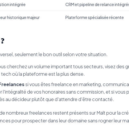
tion intégrée
CRM et pipeline de relance intégré
eur historique majeur
Plateforme spécialisée récente
 ?
iversel, seulement le bon outil selon votre situation.
ous cherchez un volume important tous secteurs, visez des 
 la tech où la plateforme est la plus dense.
 Freelances
si vous êtes freelance en marketing, communica
 l'intégralité de vos honoraires sans commission, et si vous
s au décideur plutôt que d'attendre d'être contacté.
 : de nombreux freelances restent présents sur Malt pour la créd
elances pour prospecter dans leur domaine sans rogner leur 