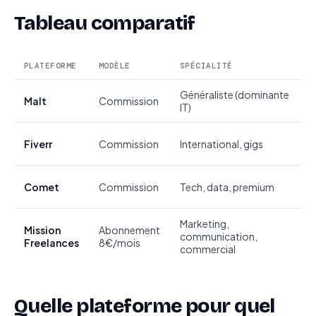
Tableau comparatif
PLATEFORME
MODÈLE
SPÉCIALITÉ
M
Généraliste (dominante
A
Malt
Commission
IT)
r
V
Fiverr
Commission
International, gigs
p
M
Comet
Commission
Tech, data, premium
a
Marketing,
Mission
Abonnement
A
communication,
Freelances
8€/mois
p
commercial
Quelle plateforme pour quel