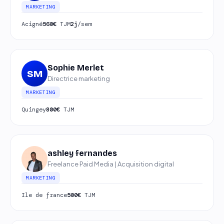
MARKETING
Acigné
560€
TJM
2j
/sem
Sophie Merlet
SM
Directrice marketing
MARKETING
Quingey
800€
TJM
ashley fernandes
Freelance Paid Media | Acquisition digital
MARKETING
Ile de france
500€
TJM