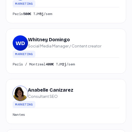
MARKETING
Paris
500€
TJM
5j
/sem
Whitney Domingo
WD
Social Media Manager / Content creator
MARKETING
Paris / Montreal
400€
TJM
2j
/sem
Anabelle Canizarez
Consultant SEO
MARKETING
Nantes