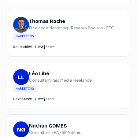
Thomas Roche
Freelance Marketing - Réseaux Sociaux - SEO
MARKETING
Rouen
450€
TJM
3j
/sem
Léo Libé
LL
Consultant Paid Media Freelance
MARKETING
Paris
650€
TJM
2j
/sem
Nathan GOMES
NG
Consultant SEA / SMA Sénior