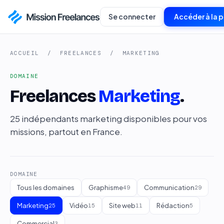
Se connecter
Accéder à la 
ACCUEIL
/
FREELANCES
/ MARKETING
DOMAINE
Freelances
Marketing
.
25 indépendants marketing disponibles pour vos
missions, partout en France.
DOMAINE
Tous les domaines
Graphisme
Communication
49
29
Marketing
Vidéo
Site web
Rédaction
25
15
11
5
Commercial
3