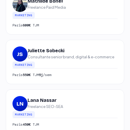
Mathilde Bonef
Freelance Paid Media
MARKETING
Paris
600€
TJM
Juliette Sobecki
JS
Consultante senior brand, digital & e-commerce
MARKETING
Paris
550€
TJM
5j
/sem
Lana Nassar
LN
Freelance SEO-SEA
MARKETING
Paris
450€
TJM