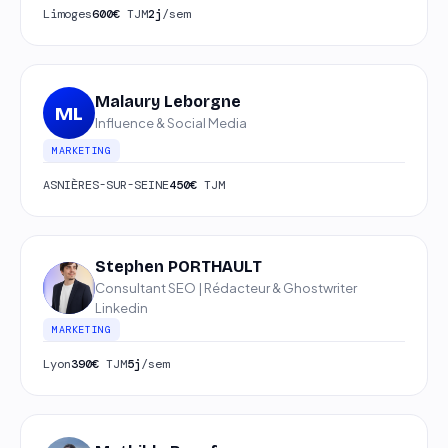
Limoges
600€
TJM
2j
/sem
Malaury Leborgne
ML
Influence & Social Media
MARKETING
ASNIÈRES-SUR-SEINE
450€
TJM
Stephen PORTHAULT
Consultant SEO | Rédacteur & Ghostwriter
Linkedin
MARKETING
Lyon
390€
TJM
5j
/sem