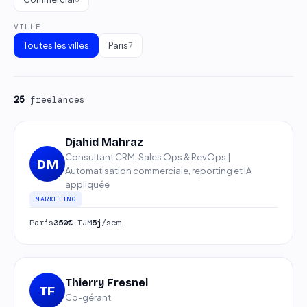
VILLE
Toutes les villes
Paris
7
25
freelances
Djahid Mahraz
Consultant CRM, Sales Ops & RevOps |
DM
Automatisation commerciale, reporting et IA
appliquée
MARKETING
Paris
350€
TJM
5j
/sem
Thierry Fresnel
TF
Co-gérant