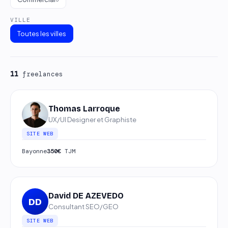
VILLE
Toutes les villes
11
freelances
Thomas Larroque
UX/UI Designer et Graphiste
SITE WEB
Bayonne
350€
TJM
David DE AZEVEDO
DD
Consultant SEO/GEO
SITE WEB