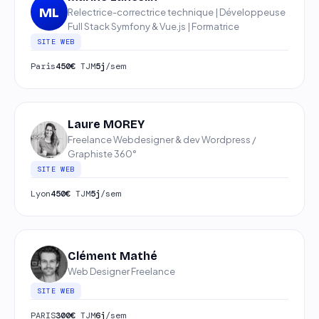
ML
Relectrice-correctrice technique | Développeuse
Full Stack Symfony & Vue.js | Formatrice
SITE WEB
Paris
450€
TJM
5j
/sem
Laure MOREY
Freelance Webdesigner & dev Wordpress /
Graphiste 360°
SITE WEB
Lyon
450€
TJM
5j
/sem
Clément Mathé
Web Designer Freelance
SITE WEB
PARIS
300€
TJM
6j
/sem